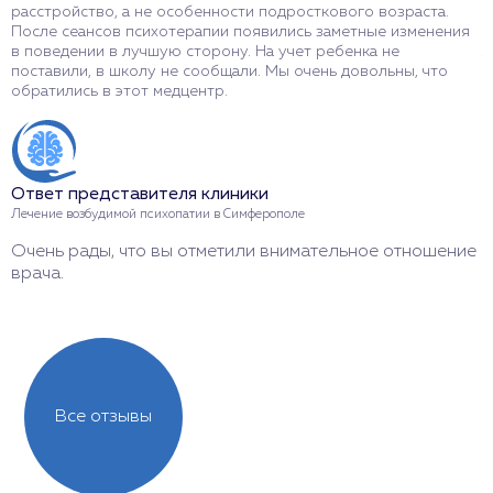
расстройство, а не особенности подросткового возраста.
п
После сеансов психотерапии появились заметные изменения
п
в поведении в лучшую сторону. На учет ребенка не
л
поставили, в школу не сообщали. Мы очень довольны, что
П
обратились в этот медцентр.
э
Ответ представителя клиники
О
Лечение возбудимой психопатии в Симферополе
Л
Очень рады, что вы отметили внимательное отношение
С
врача.
с
Все отзывы