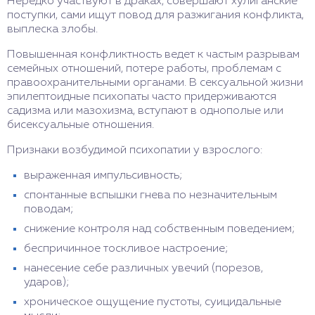
Нередко участвуют в драках, совершают хулиганские
поступки, сами ищут повод для разжигания конфликта,
выплеска злобы.
Повышенная конфликтность ведет к частым разрывам
семейных отношений, потере работы, проблемам с
правоохранительными органами. В сексуальной жизни
эпилептоидные психопаты часто придерживаются
садизма или мазохизма, вступают в однополые или
бисексуальные отношения.
Признаки возбудимой психопатии у взрослого:
выраженная импульсивность;
спонтанные вспышки гнева по незначительным
поводам;
снижение контроля над собственным поведением;
беспричинное тоскливое настроение;
нанесение себе различных увечий (порезов,
ударов);
хроническое ощущение пустоты, суицидальные