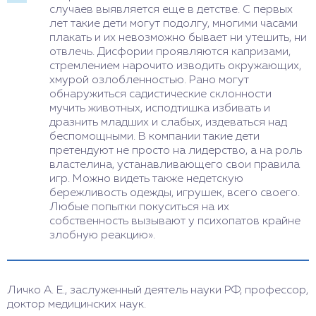
случаев выявляется еще в детстве. С первых
лет такие дети могут подолгу, многими часами
плакать и их невозможно бывает ни утешить, ни
отвлечь. Дисфории проявляются капризами,
стремлением нарочито изводить окружающих,
хмурой озлобленностью. Рано могут
обнаружиться садистические склонности
мучить животных, исподтишка избивать и
дразнить младших и слабых, издеваться над
беспомощными. В компании такие дети
претендуют не просто на лидерство, а на роль
властелина, устанавливающего свои правила
игр. Можно видеть также недетскую
бережливость одежды, игрушек, всего своего.
Любые попытки покуситься на их
собственность вызывают у психопатов крайне
злобную реакцию».
Личко А. Е., заслуженный деятель науки РФ, профессор,
доктор медицинских наук.