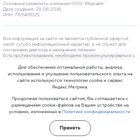
Основные реквизиты компании ООО "Медтайм"
Дата создания: 28.08.2018
ИНН: 7726439129
Вся информация на сайте не является публичной офертой,
несёт сугубо информационный характер, и не служит для
постановки диагноза и назначения лечения.
Есть противопоказания, необходимо проконсультироваться с
врачом. Консультационные услуги, оказываемые по телефону,
мессенджерам и в соцсетях носят исключительно
Для обеспечения оптимальной работы, анализа
информационный характер и не являются медицинскими
использования и улучшения пользовательского опыта на
услугами.
сайте используются технологии cookie и сервис
Оставаясь на сайте вы соглашаетесь на использование cookies.
Яндекс.Метрика.
18+
Продолжая пользоваться сайтом, Вы соглашаетесь с
размещением cookie-файлов на Вашем устройстве на
условиях, изложенных в
Политике конфиденциальности.
Карта сайта
Принять
©2002-2026 Клиника доктора Шурова