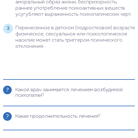
аморальный образ жизни, беспризорность,
раннее употребление психоактивных веществ
усугубляют выраженность психопатических черт.
Перенесенное в детском (подростковом) возрасте
физическое, сексуальное или психологическое
насилие может стать триггером психического
отклонения.
Какой врач занимается лечением возбудимой
психопатии?
С любыми формами психических расстройств и
отклонений нужно обращаться к психиатру. Врач
Какая продолжительность лечения?
проведет первичную консультацию и осмотр,
определит, какая диагностика необходима
Сроки терапии зависят от состояния больного,
пациенту, есть ли необходимость в обследовании
восприимчивости его к психотерапевтическим
узких специалистов. Медикаментозная терапия