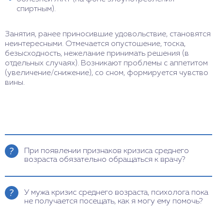
спиртным).
Занятия, ранее приносившие удовольствие, становятся
неинтересными. Отмечается опустошение, тоска,
безысходность, нежелание принимать решения (в
отдельных случаях). Возникают проблемы с аппетитом
(увеличение/снижение), со сном, формируется чувство
вины.
При появлении признаков кризиса среднего
возраста обязательно обращаться к врачу?
Если симптомы проявляются остро, обратитесь к
врачу-психологу. КСВ – это естественный этап,
У мужа кризис среднего возраста, психолога пока
который возникает в определенный период жизни
не получается посещать, как я могу ему помочь?
у мужчин и женщин. При благоприятном течении
он проходит через 1-1,5 года. Но при появлении