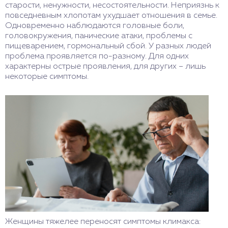
проявлялись к 40 годам, то сейчас они
старости, ненужности, несостоятельности. Неприязнь к
необходимости). Важно не только определить
наблюдаются и у 30-летних.
повседневным хлопотам ухудшает отношения в семье.
проблему, но и оценить состояние пациента:
Одновременно наблюдаются головные боли,
нужна ли ему медикаментозная помощь, либо
головокружения, панические атаки, проблемы с
достаточно смены образа жизни и сеансов с
пищеварением, гормональный сбой. У разных людей
психологом.
проблема проявляется по-разному. Для одних
характерны острые проявления, для других – лишь
некоторые симптомы.
Женщины тяжелее переносят симптомы климакса: