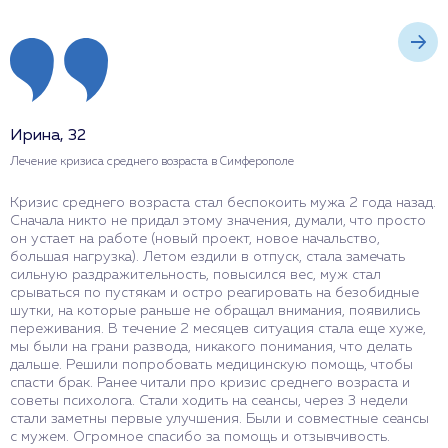
Ирина, 32
М
Лечение кризиса среднего возраста в Симферополе
Л
Кризис среднего возраста стал беспокоить мужа 2 года назад.
Д
Сначала никто не придал этому значения, думали, что просто
с
он устает на работе (новый проект, новое начальство,
п
большая нагрузка). Летом ездили в отпуск, стала замечать
у
сильную раздражительность, повысился вес, муж стал
р
срываться по пустякам и остро реагировать на безобидные
и
шутки, на которые раньше не обращал внимания, появились
о
переживания. В течение 2 месяцев ситуация стала еще хуже,
ж
мы были на грани развода, никакого понимания, что делать
к
дальше. Решили попробовать медицинскую помощь, чтобы
в
спасти брак. Ранее читали про кризис среднего возраста и
б
советы психолога. Стали ходить на сеансы, через 3 недели
у
стали заметны первые улучшения. Были и совместные сеансы
с мужем. Огромное спасибо за помощь и отзывчивость.