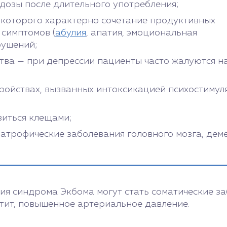
дозы после длительного употребления;
 которого характерно сочетание продуктивных
 симптомов (
абулия
, апатия, эмоциональная
рушений;
тва — при депрессии пациенты часто жалуются н
тройствах, вызванных интоксикацией психостимул
иться клещами;
трофические заболевания головного мозга, деменц
ия синдрома Экбома могут стать соматические за
атит, повышенное артериальное давление.