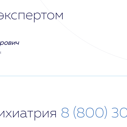
экспертом
рович
ч
сихиатрия
8 (800) 3