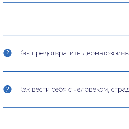
Как предотвратить дерматозойн
Профилактика расстройства подразумевае
развитие бредовых идей. Особое внимани
благоприятную психологическую атмосферу
Как вести себя с человеком, ст
Прежде всего нужно следить, чтобы больн
сложно адаптироваться к изменениям в жи
ремиссии бреда не стоит спорить с пациен