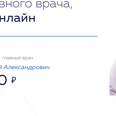
вного врача,
нлайн
, главный врач
 Александрович
0
₽