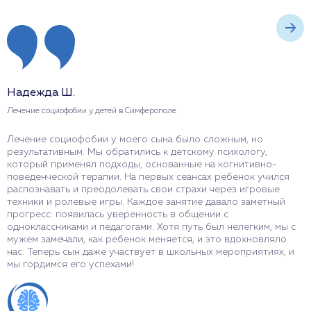
Надежда Ш.
Г
Лечение социофобии у детей в Симферополе
Л
Лечение социофобии у моего сына было сложным, но
П
результативным. Мы обратились к детскому психологу,
н
который применял подходы, основанные на когнитивно-
п
поведенческой терапии. На первых сеансах ребенок учился
п
распознавать и преодолевать свои страхи через игровые
в
техники и ролевые игры. Каждое занятие давало заметный
и
прогресс: появилась уверенность в общении с
о
одноклассниками и педагогами. Хотя путь был нелегким, мы с
р
мужем замечали, как ребенок меняется, и это вдохновляло
д
нас. Теперь сын даже участвует в школьных мероприятиях, и
мы гордимся его успехами!
О