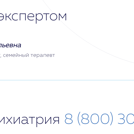
экспертом
льевна
т, семейный терапевт
сихиатрия
8 (800) 3