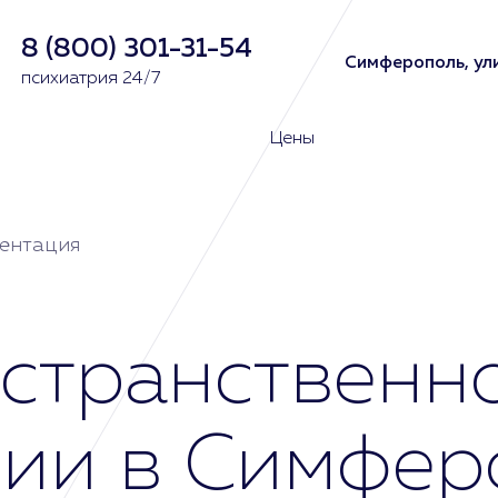
8 (800) 301-31-54
Симферополь, ули
психиатрия 24/7
Цены
ентация
странственн
ции в Симфер