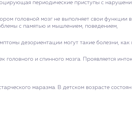
овоцирующая периодические приступы с нарушен
тором головной мозг не выполняет свои функции в
блемы с памятью и мышлением, поведением,
птомы дезориентации могут такие болезни, как г
к головного и спинного мозга. Проявляется инто
тарческого маразма. В детском возрасте состоя