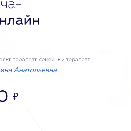
ча-
нлайн
тальт-терапевт, семейный терапевт
ина Анатольевна
0
₽