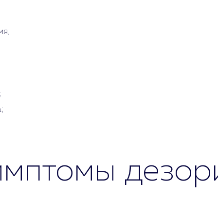
мя;
;
;
имптомы дезор