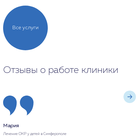
Все услуги
Отзывы о работе клиники
Мария
А
Лечение ОКР у детей в Симферополе
Л