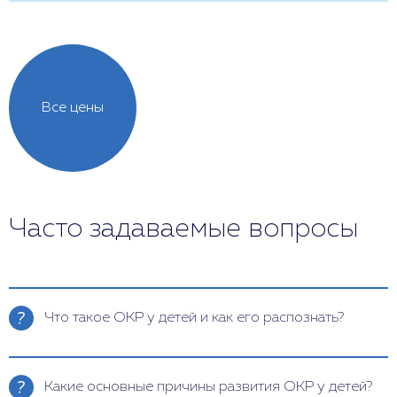
Все цены
Часто задаваемые вопросы
Что такое ОКР у детей и как его распознать?
Обсессивно-компульсивное расстройство у детей
проявляется навязчивыми мыслями (обсессиями)
Какие основные причины развития ОКР у детей?
и повторяющимися действиями (компульсиями).