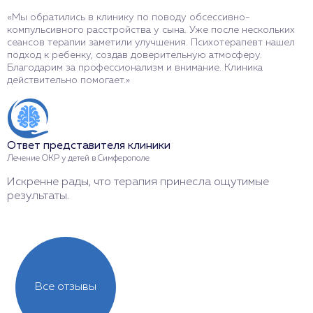
«Мы обратились в клинику по поводу обсессивно-
«
компульсивного расстройства у сына. Уже после нескольких
п
сеансов терапии заметили улучшения. Психотерапевт нашел
д
подход к ребенку, создав доверительную атмосферу.
у
Благодарим за профессионализм и внимание. Клиника
ч
действительно помогает.»
п
Ответ представителя клиники
О
Лечение ОКР у детей в Симферополе
Л
Искренне рады, что терапия принесла ощутимые
Б
результаты.
Все отзывы