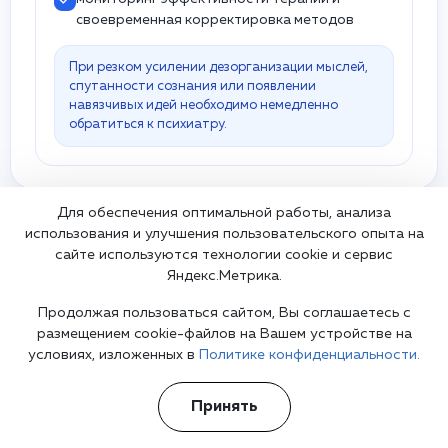
своевременная корректировка методов
При резком усилении дезорганизации мыслей,
спутанности сознания или появлении
навязчивых идей необходимо немедленно
обратиться к психиатру.
Для обеспечения оптимальной работы, анализа
использования и улучшения пользовательского опыта на
Врач, оказывающий услугу
сайте используются технологии cookie и сервис
Яндекс.Метрика.
Шуров Василий Александрович
Продолжая пользоваться сайтом, Вы соглашаетесь с
Психиатр
нарколог
главный врач
размещением cookie-файлов на Вашем устройстве на
Василий Шуров
– главный врач, врач-нарколог,
условиях, изложенных в
Политике конфиденциальности.
психиатр, психотерапевт, один из самых опытных и
известных психиатров-наркологов в Москве и
Принять
России. Более 15 лет он занимается реабилитацией
наркоманов и алкоголиков, проводит диагностику и