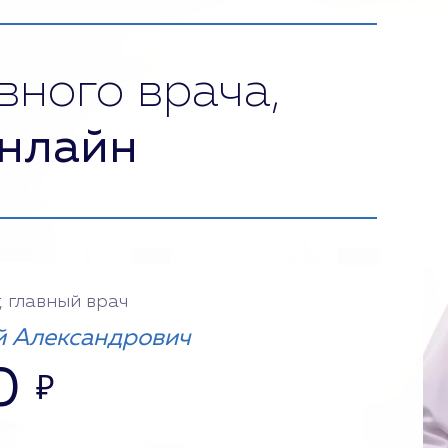
вного врача,
нлайн
, главный врач
 Александрович
0
₽