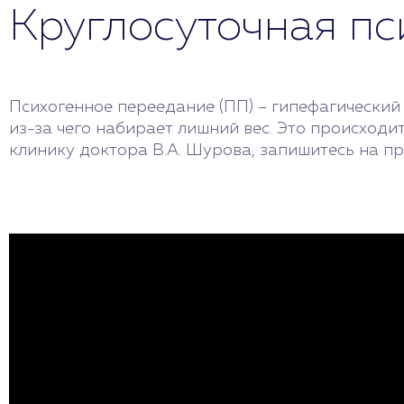
Круглосуточная п
Психогенное переедание (ПП) – гипефагический 
из-за чего набирает лишний вес. Это происходит 
клинику доктора В.А. Шурова, запишитесь на пр