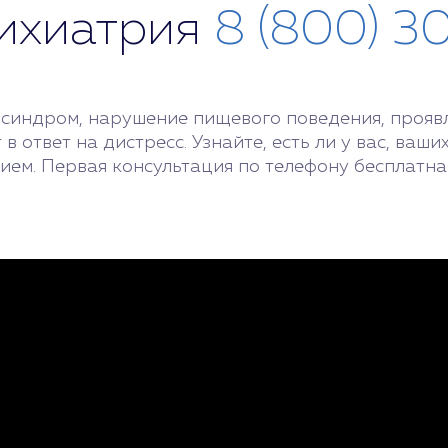
сихиатрия
8 (800) 3
синдром, нарушение пищевого поведения, проявля
в ответ на дистресс. Узнайте, есть ли у вас, ваш
ием. Первая консультация по телефону бесплатна