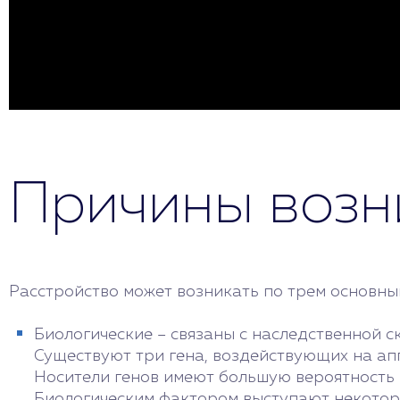
Причины возн
Расстройство может возникать по трем основны
Биологические – связаны с наследственной с
Существуют три гена, воздействующих на апп
Носители генов имеют большую вероятность 
Биологическим фактором выступают некоторы