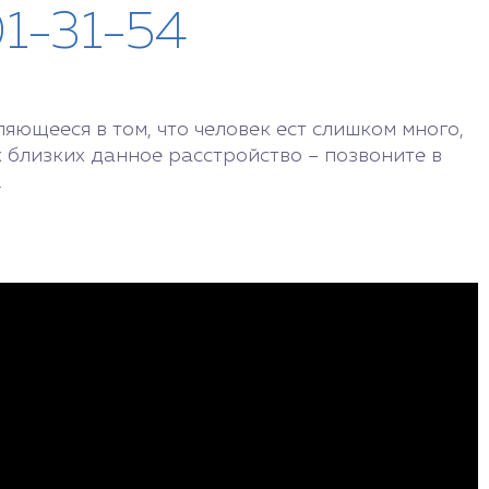
01-31-54
ющееся в том, что человек ест слишком много,
их близких данное расстройство – позвоните в
.