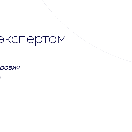
экспертом
рович
ч