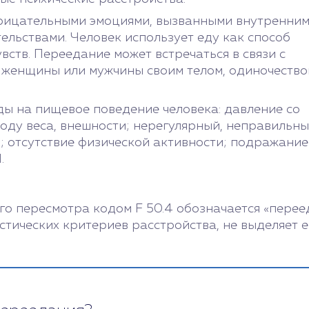
трицательными эмоциями, вызванными внутренни
ельствами. Человек использует еду как способ
вств. Переедание может встречаться в связи с
 женщины или мужчины своим телом, одиночество
ы на пищевое поведение человека: давление со
воду веса, внешности; нерегулярный, неправильн
; отсутствие физической активности; подражание
.
 пересмотра кодом F 50.4 обозначается «переед
стических критериев расстройства, не выделяет 