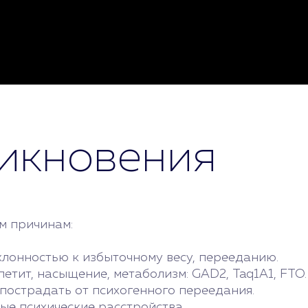
икновения
м причинам:
клонностью к избыточному весу, перееданию.
етит, насыщение, метаболизм: GAD2, Taq1A1, FTO.
пострадать от психогенного переедания.
е психические расстройства.