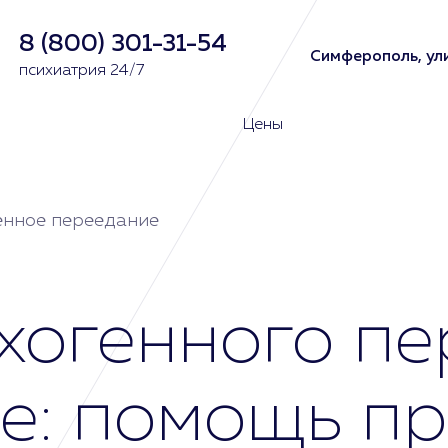
8 (800) 301-31-54
Симферополь, ули
психиатрия 24/7
Цены
енное переедание
хогенного пе
е: помощь п