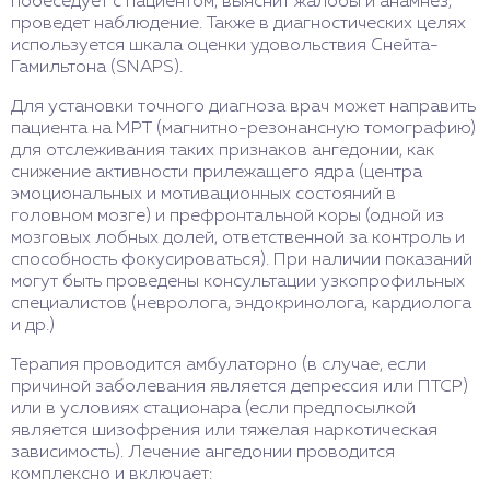
побеседует с пациентом, выяснит жалобы и анамнез,
проведет наблюдение. Также в диагностических целях
используется шкала оценки удовольствия Снейта-
Гамильтона (SNAPS).
Для установки точного диагноза врач может направить
пациента на МРТ (магнитно-резонансную томографию)
для отслеживания таких признаков ангедонии, как
снижение активности прилежащего ядра (центра
эмоциональных и мотивационных состояний в
головном мозге) и префронтальной коры (одной из
мозговых лобных долей, ответственной за контроль и
способность фокусироваться). При наличии показаний
могут быть проведены консультации узкопрофильных
специалистов (невролога, эндокринолога, кардиолога
и др.)
Терапия проводится амбулаторно (в случае, если
причиной заболевания является депрессия или ПТСР)
или в условиях стационара (если предпосылкой
является шизофрения или тяжелая наркотическая
зависимость). Лечение ангедонии проводится
комплексно и включает: