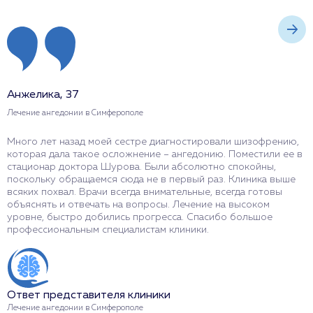
Анжелика, 37
О
Лечение ангедонии в Симферополе
Л
Много лет назад моей сестре диагностировали шизофрению,
О
которая дала такое осложнение – ангедонию. Поместили ее в
в
стационар доктора Шурова. Были абсолютно спокойны,
и
поскольку обращаемся сюда не в первый раз. Клиника выше
п
всяких похвал. Врачи всегда внимательные, всегда готовы
п
объяснять и отвечать на вопросы. Лечение на высоком
у
уровне, быстро добились прогресса. Спасибо большое
н
профессиональным специалистам клиники.
р
п
в
п
б
Ответ представителя клиники
Лечение ангедонии в Симферополе