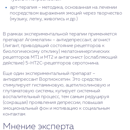
арт-терапия – методика, основанная на лечении
посредством выражения эмоций через творчество
(музыку, лепку, живопись и др.)
В рамках экспериментальной терапии применяется
препарат Агомелатин – антидепрессант, агонист
(лигант, приводящий состояние рецепторов к
биологическому отклику) мелатонинергических
рецепторов MT1 и MT2 и антагонист (ослабляющий
действие) 5-НТ2С-рецепторов серотонина.
Еще один экспериментальный препарат –
антидепрессант Вортиоксетин. Это средство
стимулирует гистаминовую, ацетилхолиновую и
глутаматовую системы, купирует системный
воспалительный процесс, тем самым редуцируя
(сокращая) проявления депрессии, повышая
эмоциональный фон и мотивацию к социальным
контактам.
Мнение эксперта