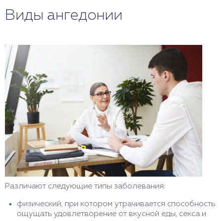
способность получать удовольствие, а при апатии
интереса к общению. Часто в клинической
Виды ангедонии
возникает полное эмоциональное и физическое
картине в той или иной степени присутствуют все
отстранение от происходящих событий,
эти признаки.
безразличие, безэмоциональность, безучастность.
Различают следующие типы заболевания:
физический, при котором утрачивается способность
ощущать удовлетворение от вкусной еды, секса и