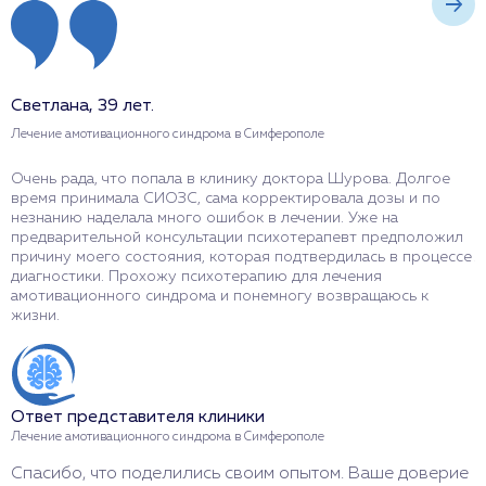
Светлана, 39 лет.
О
Лечение амотивационного синдрома в Симферополе
Л
Очень рада, что попала в клинику доктора Шурова. Долгое
С
время принимала СИОЗС, сама корректировала дозы и по
о
незнанию наделала много ошибок в лечении. Уже на
н
предварительной консультации психотерапевт предположил
п
причину моего состояния, которая подтвердилась в процессе
л
диагностики. Прохожу психотерапию для лечения
с
амотивационного синдрома и понемногу возвращаюсь к
н
жизни.
н
Ответ представителя клиники
О
Лечение амотивационного синдрома в Симферополе
Л
Спасибо, что поделились своим опытом. Ваше доверие
И