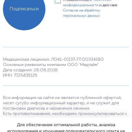
Я ознакомлен(а) с
Политикой
конфиденциальности
и даю свое
Подписаться
Согласие на обработку
персональных данных
Медицинская лицензия: Л041-01137-77/00334180
Основные реквизиты компании ООО "Медтайм"
Дата создания: 28.08.2018
ИНН: 7726439129
Вся информация на сайте не является публичной офертой,
несёт сугубо информационный характер, и не служит для
постановки диагноза и назначения лечения.
Есть противопоказания, необходимо проконсультироваться с
врачом. Консультационные услуги, оказываемые по телефону,
мессенджерам и в соцсетях носят исключительно
Для обеспечения оптимальной работы, анализа
информационный характер и не являются медицинскими
использования и улучшения пользовательского опыта на