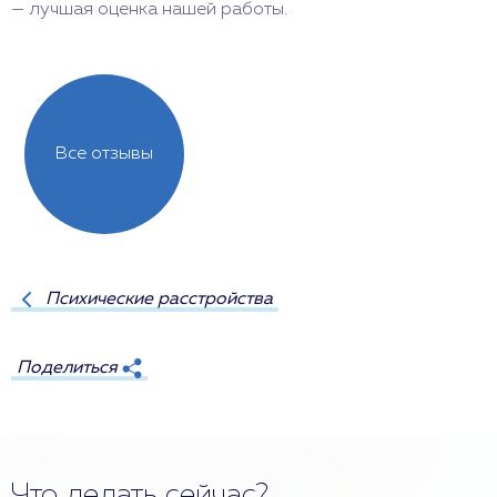
— лучшая оценка нашей работы.
Б
Все отзывы
Психические расстройства
Поделиться
Что делать сейчас?