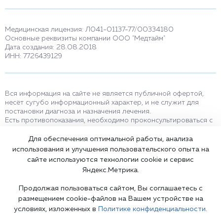
Медицинская лицензия: Л041-01137-77/00334180
Основные реквизиты компании ООО "Медтайм"
Дата создания: 28.08.2018
ИНН: 7726439129
Вся информация на сайте не является публичной офертой,
несёт сугубо информационный характер, и не служит для
постановки диагноза и назначения лечения.
Есть противопоказания, необходимо проконсультироваться с
врачом. Консультационные услуги, оказываемые по телефону,
мессенджерам и в соцсетях носят исключительно
Для обеспечения оптимальной работы, анализа
информационный характер и не являются медицинскими
использования и улучшения пользовательского опыта на
услугами.
сайте используются технологии cookie и сервис
Оставаясь на сайте вы соглашаетесь на использование cookies.
Яндекс.Метрика.
18+
Продолжая пользоваться сайтом, Вы соглашаетесь с
размещением cookie-файлов на Вашем устройстве на
условиях, изложенных в
Политике конфиденциальности.
Карта сайта