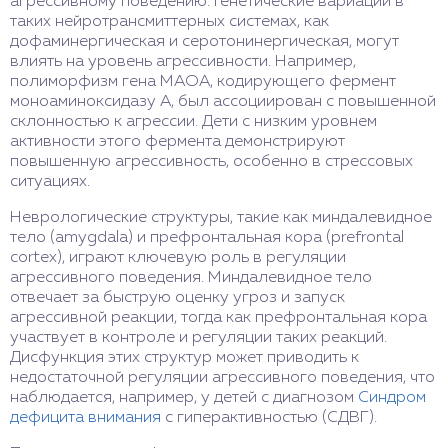
агрессивному поведению. Генетические вариации в
таких нейротрансмиттерных системах, как
дофаминергическая и серотонинергическая, могут
влиять на уровень агрессивности. Например,
полиморфизм гена MAOA, кодирующего фермент
моноаминоксидазу А, был ассоциирован с повышенной
склонностью к агрессии. Дети с низким уровнем
активности этого фермента демонстрируют
повышенную агрессивность, особенно в стрессовых
ситуациях.
Неврологические структуры, такие как миндалевидное
тело (amygdala) и префронтальная кора (prefrontal
cortex), играют ключевую роль в регуляции
агрессивного поведения. Миндалевидное тело
отвечает за быструю оценку угроз и запуск
агрессивной реакции, тогда как префронтальная кора
участвует в контроле и регуляции таких реакций.
Дисфункция этих структур может приводить к
недостаточной регуляции агрессивного поведения, что
наблюдается, например, у детей с диагнозом
Синдром
дефицита внимания
с гиперактивностью (СДВГ).