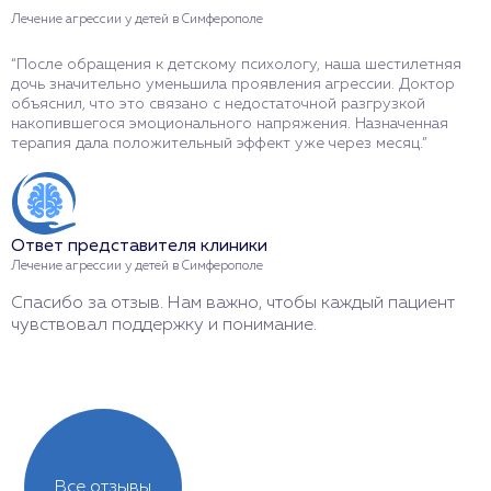
Лечение агрессии у детей в Симферополе
Л
“После обращения к детскому психологу, наша шестилетняя
“
дочь значительно уменьшила проявления агрессии. Доктор
с
объяснил, что это связано с недостаточной разгрузкой
К
накопившегося эмоционального напряжения. Назначенная
с
терапия дала положительный эффект уже через месяц.”
п
с
Ответ представителя клиники
О
Лечение агрессии у детей в Симферополе
Л
Спасибо за отзыв. Нам важно, чтобы каждый пациент
И
чувствовал поддержку и понимание.
л
Все отзывы