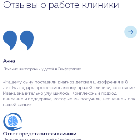
Отзывы о работе клиники
Анна
О
Лечение шизофрении у детей в Симферополе
Л
«Нашему сыну поставили диагноз детская шизофрения в 8
«
лет. Благодаря профессионализму врачей клиники, состояние
К
Ивана значительно улучшилось. Комплексный подход,
с
внимание и поддержка, которые мы получили, неоценимы для
к
нашей семьи».
о
Ответ представителя клиники
О
Лечение шизофрении у детей в Симферополе
Л