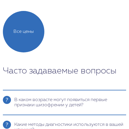
Все цены
Часто задаваемые вопросы
В каком возрасте могут появиться первые
признаки шизофрении у детей?
Первые признаки шизофрении у детей могут
проявляться в возрасте от 7 до 13 лет. Симптомы
Какие методы диагностики используются в вашей
включают галлюцинации, бред, нарушения