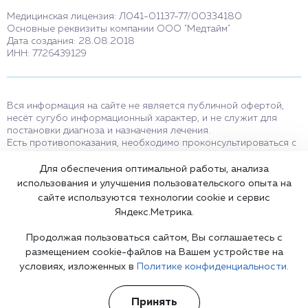
Медицинская лицензия: Л041-01137-77/00334180
Основные реквизиты компании ООО "Медтайм"
Дата создания: 28.08.2018
ИНН: 7726439129
Вся информация на сайте не является публичной офертой,
несёт сугубо информационный характер, и не служит для
постановки диагноза и назначения лечения.
Есть противопоказания, необходимо проконсультироваться с
врачом. Консультационные услуги, оказываемые по телефону,
мессенджерам и в соцсетях носят исключительно
Для обеспечения оптимальной работы, анализа
информационный характер и не являются медицинскими
использования и улучшения пользовательского опыта на
услугами.
сайте используются технологии cookie и сервис
Оставаясь на сайте вы соглашаетесь на использование cookies.
Яндекс.Метрика.
18+
Продолжая пользоваться сайтом, Вы соглашаетесь с
размещением cookie-файлов на Вашем устройстве на
условиях, изложенных в
Политике конфиденциальности.
Карта сайта
Принять
©2002-2026 Клиника доктора Шурова