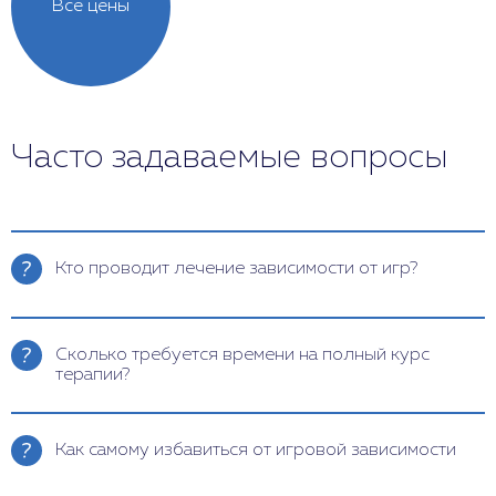
Все цены
Часто задаваемые вопросы
Кто проводит лечение зависимости от игр?
Курс лечения игромании – процесс комплексный,
поэтому в него вовлечены следующие
Сколько требуется времени на полный курс
специалисты:
терапии?
Аддиктолог. Изучает развитие заболевания,
Продолжительность курса лечения игромании
ищет причину возникновения.
определяется индивидуально и зависит от
Как самому избавиться от игровой зависимости
степени развития болезни, имеющихся симптомов.
Психотерапевт. Занимается
Быстрых результатов не бывает, так как в клинику
восстановлением психоэмоционального