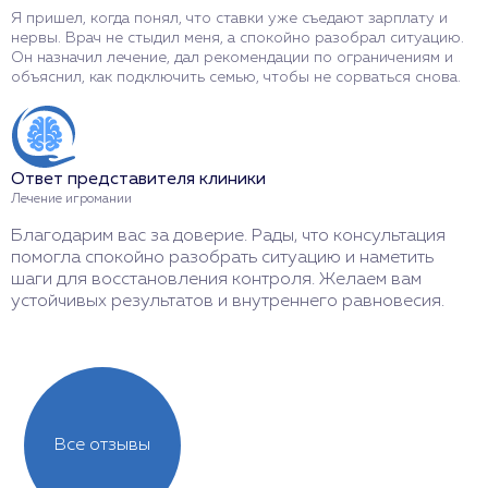
Я пришел, когда понял, что ставки уже съедают зарплату и
М
нервы. Врач не стыдил меня, а спокойно разобрал ситуацию.
п
Он назначил лечение, дал рекомендации по ограничениям и
о
объяснил, как подключить семью, чтобы не сорваться снова.
п
п
Ответ представителя клиники
О
Лечение игромании
Л
Благодарим вас за доверие. Рады, что консультация
С
помогла спокойно разобрать ситуацию и наметить
у
шаги для восстановления контроля. Желаем вам
п
устойчивых результатов и внутреннего равновесия.
с
Все отзывы