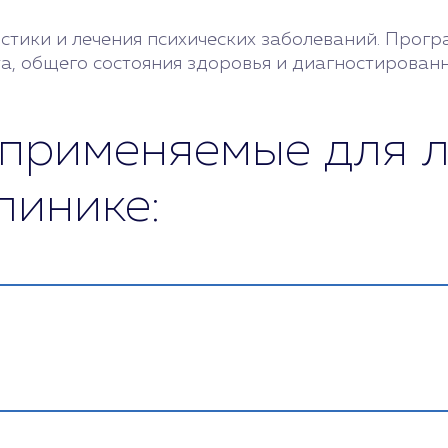
тики и лечения психических заболеваний. Прогр
та, общего состояния здоровья и диагностированн
 применяемые для л
линике:
родным протоколам. Используем только надежны