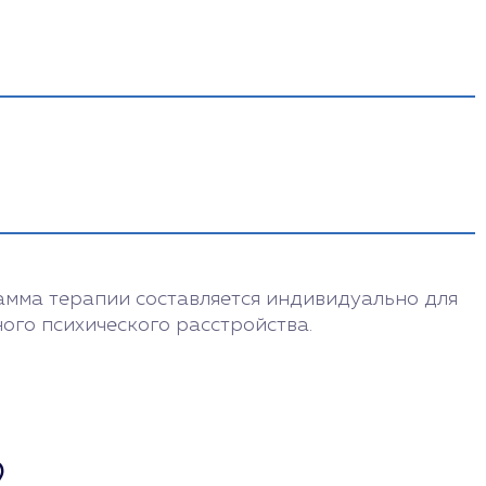
 («12 шагов», «Миннесотская модель» и др.).
амма терапии составляется индивидуально для
ого психического расстройства.