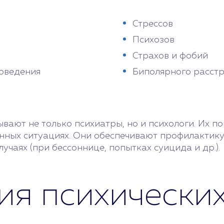
Стрессов
Психозов
Страхов и фобий
поведения
Биполярного расст
ывают не только психиатры, но и психологи. Их п
енных ситуациях. Они обеспечивают профилактик
лучаях (при бессоннице, попытках суицида и др.).
ия психических