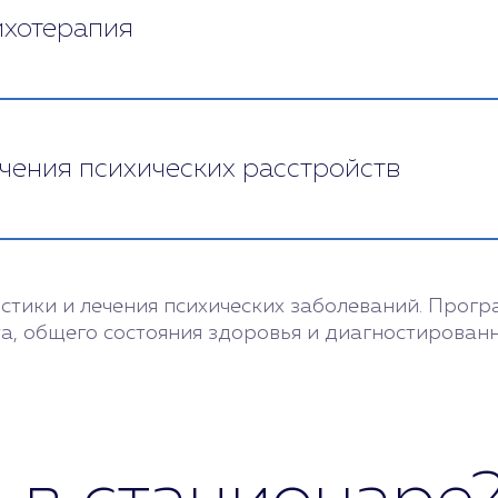
ихотерапия
клиническим опытом.
чения психических расстройств
визуальная стимуляция, работа по разным моделям
тики и лечения психических заболеваний. Прогр
та, общего состояния здоровья и диагностированн