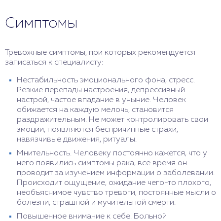
причиной онкологического заболевания.
обследования у онколога его не удовлетворяют
онкологическом заболевании.
Постоянное чувство тревоги, паническое
отрицательные результаты, пациент не верит в то,
Используйте полученные на сеансах у методы
Симптомы
состояние, депрессия неизбежно ослабляет
что здоров. Человек, который следит за своим
борьбы со страхами при появлении первых
иммунитет и может стать причиной других опасных
здоровьем, проходит регулярную
симптомов.
заболеваний.
диспансеризацию, удовлетворяется хорошими
Проговаривайте свои чувства, не скрывайте
результатами и спокойно живет дальше без
Тревожные симптомы, при которых рекомендуется
страх, боль или негодование.
страха заболеть раком.
записаться к специалисту:
Соблюдайте режим дня, следите за режимом
Нестабильность эмоционального фона, стресс.
питания, не пренебрегайте физическими
Резкие перепады настроения, депрессивный
нагрузками.
настрой, частое впадание в уныние. Человек
Не изолируйтесь от близких. При обнаружении
обижается на каждую мелочь, становится
проблем с физическим или ментальным
раздражительным. Не может контролировать свои
здоровьем обсудите с тем, кому доверяете,
эмоции, появляются беспричинные страхи,
запишитесь на консультацию к специалисту.
навязчивые движения, ритуалы.
Мнительность. Человеку постоянно кажется, что у
него появились симптомы рака, все время он
проводит за изучением информации о заболевании.
Происходит ощущение, ожидание чего-то плохого,
необъяснимое чувство тревоги, постоянные мысли о
болезни, страшной и мучительной смерти.
Повышенное внимание к себе. Больной