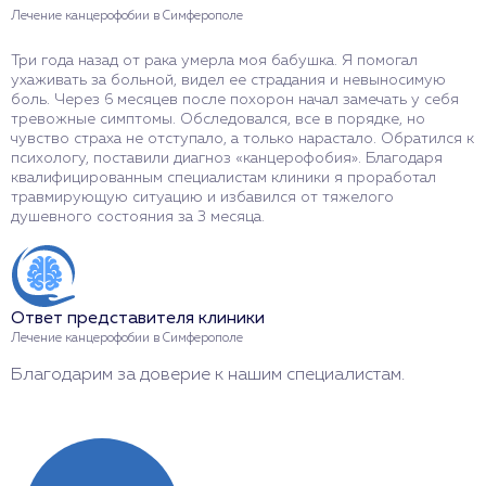
Лечение канцерофобии в Симферополе
Л
Три года назад от рака умерла моя бабушка. Я помогал
В
ухаживать за больной, видел ее страдания и невыносимую
к
боль. Через 6 месяцев после похорон начал замечать у себя
ч
тревожные симптомы. Обследовался, все в порядке, но
н
чувство страха не отступало, а только нарастало. Обратился к
Ш
психологу, поставили диагноз «канцерофобия». Благодаря
б
квалифицированным специалистам клиники я проработал
н
травмирующую ситуацию и избавился от тяжелого
душевного состояния за 3 месяца.
О
Л
Ответ представителя клиники
С
Лечение канцерофобии в Симферополе
л
Благодарим за доверие к нашим специалистам.