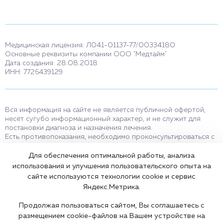
Медицинская лицензия: Л041-01137-77/00334180
Основные реквизиты компании ООО "Медтайм"
Дата создания: 28.08.2018
ИНН: 7726439129
Вся информация на сайте не является публичной офертой,
несёт сугубо информационный характер, и не служит для
постановки диагноза и назначения лечения.
Есть противопоказания, необходимо проконсультироваться с
врачом. Консультационные услуги, оказываемые по телефону,
мессенджерам и в соцсетях носят исключительно
Для обеспечения оптимальной работы, анализа
информационный характер и не являются медицинскими
использования и улучшения пользовательского опыта на
услугами.
сайте используются технологии cookie и сервис
Оставаясь на сайте вы соглашаетесь на использование cookies.
Яндекс.Метрика.
18+
Продолжая пользоваться сайтом, Вы соглашаетесь с
размещением cookie-файлов на Вашем устройстве на