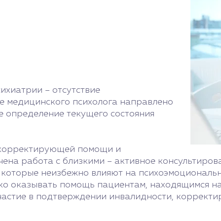
ихиатрии – отсутствие
ие медицинского психолога направлено
е определение текущего состояния
 корректирующей помощи и
чена работа с близкими – активное консультиров
, которые неизбежно влияют на психоэмоциональн
ько оказывать помощь пациентам, находящимся на
астие в подтверждении инвалидности, корректиро