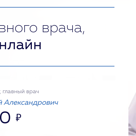
вного врача,
нлайн
, главный врач
 Александрович
00
₽