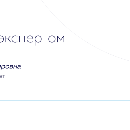
экспертом
ировна
вт