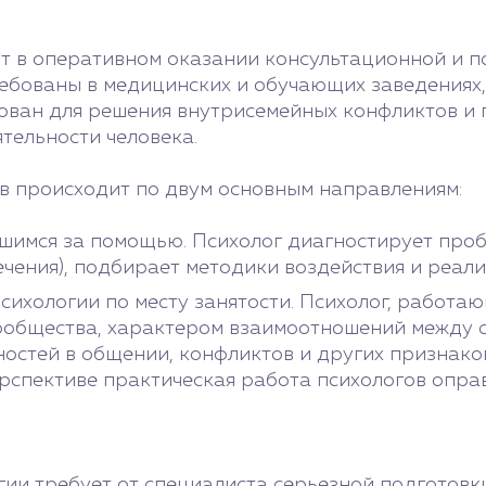
т в оперативном оказании консультационной и пс
ебованы в медицинских и обучающих заведениях,
ован для решения внутрисемейных конфликтов и 
тельности человека.
в происходит по двум основным направлениям:
шимся за помощью. Психолог диагностирует пробл
чения), подбирает методики воздействия и реали
ихологии по месту занятости. Психолог, работаю
ообщества, характером взаимоотношений между с
ностей в общении, конфликтов и других признак
рспективе практическая работа психологов опр
ии требует от специалиста серьезной подготовк