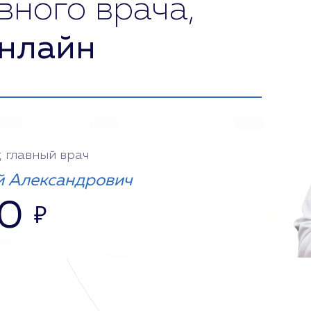
вного врача,
нлайн
, главный врач
 Александрович
00
₽