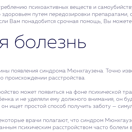
реблению психоактивных веществ и самоубийству
 здоровьем путем передозировки препаратами,
сли Вам понадобится срочная помощь, Вы можете
я болезнь
ины появления синдрома Мюнхгаузена. Точно изве
и о происхождении расстройства.
ройство может появиться на фоне психической тра
нка и не уделяли ему должного внимания, он буде
а он ищет простой способ получить заботу — симу
которые врачи полагают, что синдром Мюнхгаузе
анным психическим расстройством часто болели в