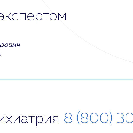
экспертом
рович
ч
сихиатрия
8 (800) 3