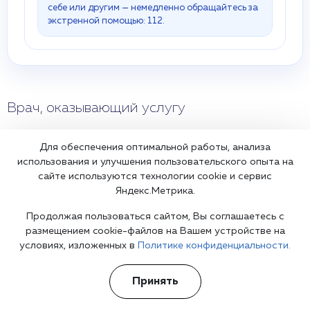
себе или другим — немедленно обращайтесь за
экстренной помощью: 112.
Врач, оказывающий услугу
Мыларщиков Илья Андреевич
Для обеспечения оптимальной работы, анализа
Психиатр-нарколог
использования и улучшения пользовательского опыта на
сайте используются технологии cookie и сервис
Яндекс.Метрика.
Продолжая пользоваться сайтом, Вы соглашаетесь с
Профессиональная подготовка
размещением cookie-файлов на Вашем устройстве на
Высшее медицинское образование. Регулярное повышение
условиях, изложенных в
Политике конфиденциальности.
квалификации и клиническая практика.
Формат работы
Очный приём
Выезд врача на дом
Принять
Рекомендации по дальнейшим шагам