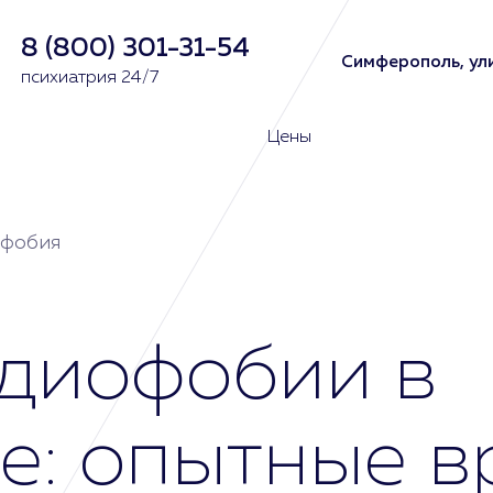
8 (800) 301-31-54
Симферополь, ули
психиатрия 24/7
Цены
фобия
диофобии в
: опытные в