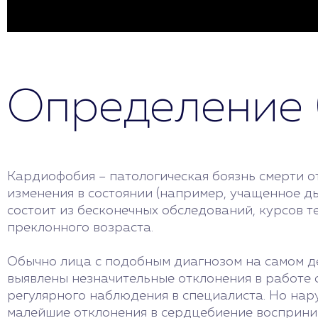
Определение 
Кардиофобия – патологическая боязнь смерти о
изменения в состоянии (например, учащенное д
состоит из бесконечных обследований, курсов 
преклонного возраста.
Обычно лица с подобным диагнозом на самом де
выявлены незначительные отклонения в работе
регулярного наблюдения в специалиста. Но нар
малейшие отклонения в сердцебиение восприним