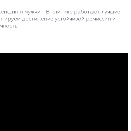
женщин и мужчин. В клинике работают лучшие
нтируем достижение устойчивой ремиссии и
мность.