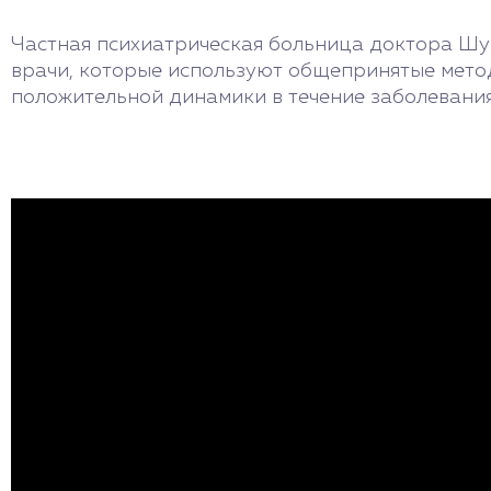
Частная психиатрическая больница доктора Шу
врачи, которые используют общепринятые метод
положительной динамики в течение заболевани