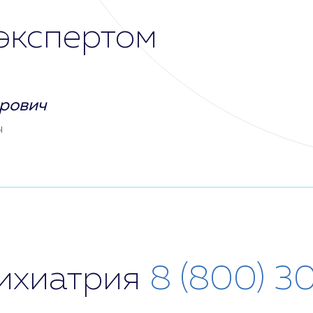
экспертом
рович
ч
сихиатрия
8 (800) 3