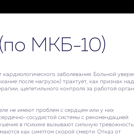
(по МКБ-10)
т кардиологического заболевания. Больной увере
ыхание после нагрузок) трактует, как признак н
терапии, щепетильного контроля за работой орга
ле не имеют проблем с сердцем или у них
 сердечно-сосудистой системы с рекомендацией
ушения в психике вызывают сильную тревожность
аются как симптом скорой смерти. Отказ от