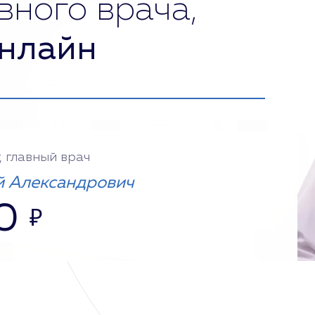
вного врача,
нлайн
, главный врач
 Александрович
0
₽