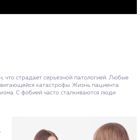
н, что страдает серьёзной патологией. Любые
адвигающейся катастрофы. Жизнь пациента
низма. С фобией часто сталкиваются люди
,