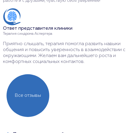
работе и с друзьями, чувствую себя увереннее!
к
Ответ представителя клиники
О
Терапия синдрома Аспергера
Т
Приятно слышать, терапия помогла развить навыки
С
общения и повысить уверенность в взаимодействии с
ч
окружающими. Желаем вам дальнейшего роста и
ж
комфортных социальных контактов.
у
Все отзывы