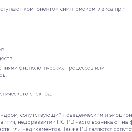
выступают компонентом симптомокомплекса при
х;
еств;
ениями физиологических процессов или
ов;
стического спектра.
синдром, сопутствующий поведенческим и эмоцио
вития, недоразвитии НС. РВ часто возникают на 
ществ или медикаментов. Также РВ являются сопу