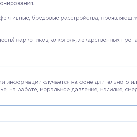
ионирования.
ффективные, бредовые расстройства, проявляющи
еств) наркотиков, алкоголя, лекарственных преп
и информации случается на фоне длительного или
ье, на работе, моральное давление, насилие, сме