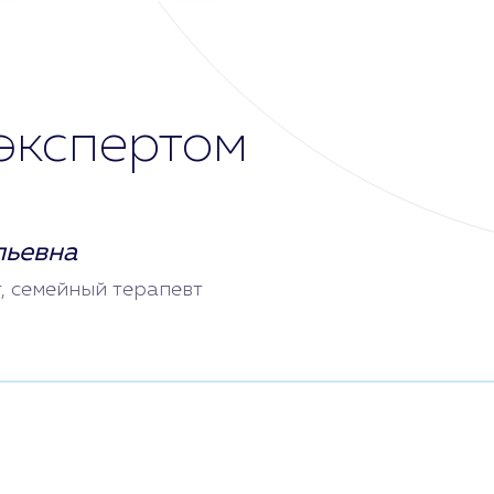
экспертом
льевна
т, семейный терапевт