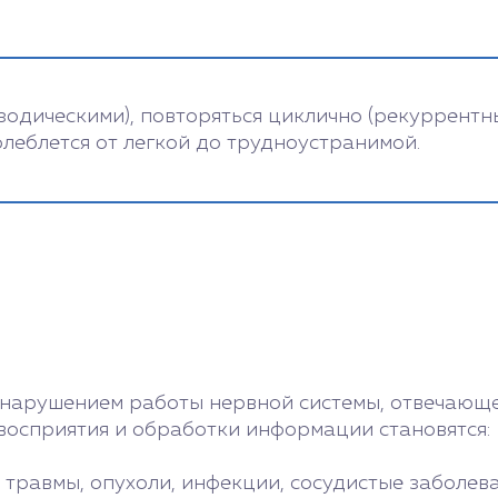
одическими), повторяться циклично (рекуррентн
олеблется от легкой до трудноустранимой.
с нарушением работы нервной системы, отвечающ
восприятия и обработки информации становятся:
 травмы, опухоли, инфекции, сосудистые заболе