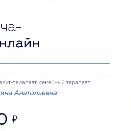
ча-
нлайн
тальт-терапевт, семейный терапевт
ина Анатольевна
0
₽