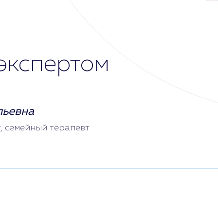
экспертом
льевна
т, семейный терапевт