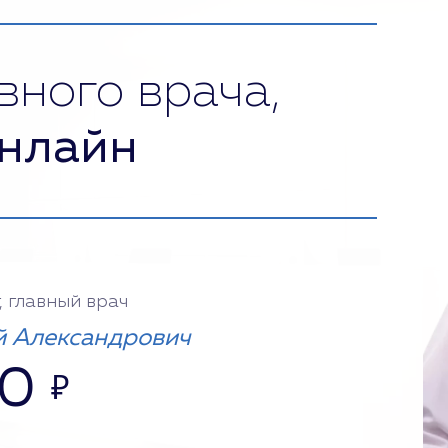
вного врача,
нлайн
, главный врач
 Александрович
00
₽