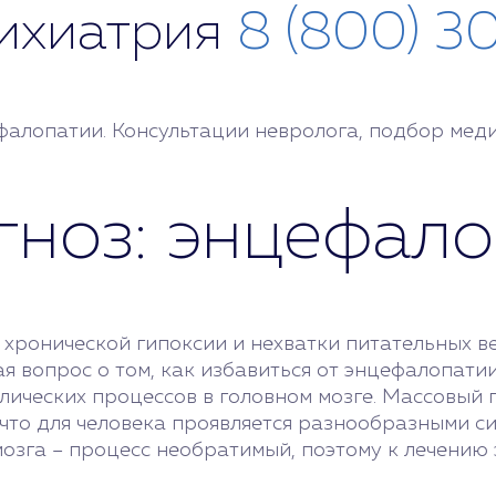
сихиатрия
8 (800) 3
фалопатии. Консультации невролога, подбор мед
агноз: энцефал
 хронической гипоксии и нехватки питательных в
ая вопрос о том, как избавиться от энцефалопати
лических процессов в головном мозге. Массовый 
то для человека проявляется разнообразными сим
мозга – процесс необратимый, поэтому к лечению